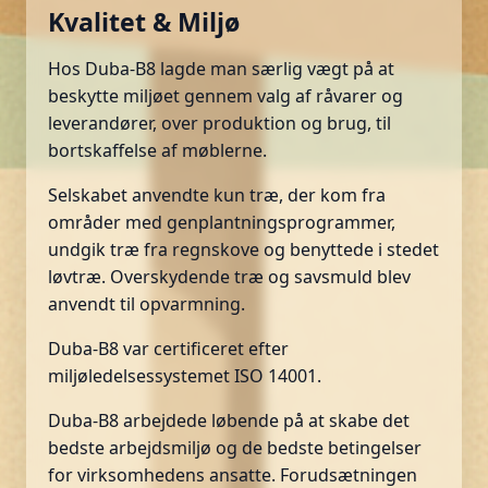
Kvalitet & Miljø
Hos Duba-B8 lagde man særlig vægt på at
beskytte miljøet gennem valg af råvarer og
leverandører, over produktion og brug, til
bortskaffelse af møblerne.
Selskabet anvendte kun træ, der kom fra
områder med genplantningsprogrammer,
undgik træ fra regnskove og benyttede i stedet
løvtræ. Overskydende træ og savsmuld blev
anvendt til opvarmning.
Duba-B8 var certificeret efter
miljøledelsessystemet ISO 14001.
Duba-B8 arbejdede løbende på at skabe det
bedste arbejdsmiljø og de bedste betingelser
for virksomhedens ansatte. Forudsætningen